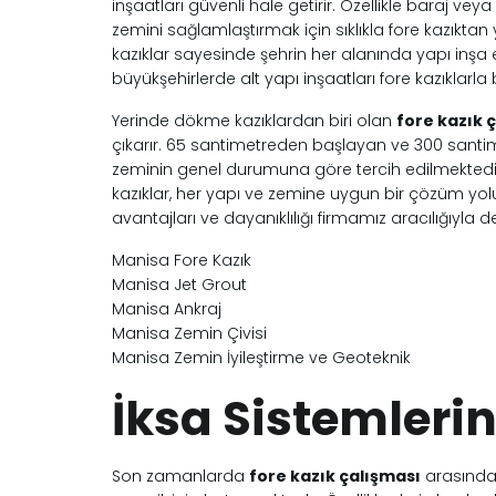
inşaatları güvenli hale getirir. Özellikle baraj ve
zemini sağlamlaştırmak için sıklıkla fore kazıktan y
kazıklar sayesinde şehrin her alanında yapı inşa 
büyükşehirlerde alt yapı inşaatları fore kazıklarla
Yerinde dökme kazıklardan biri olan
fore kazık ç
çıkarır. 65 santimetreden başlayan ve 300 sant
zeminin genel durumuna göre tercih edilmektedir
kazıklar, her yapı ve zemine uygun bir çözüm yol
avantajları ve dayanıklılığı firmamız aracılığıyla d
Manisa Fore Kazık
Manisa Jet Grout
Manisa Ankraj
Manisa Zemin Çivisi
Manisa Zemin İyileştirme ve Geoteknik
İksa Sistemlerin
Son zamanlarda
fore kazık çalışması
arasında 