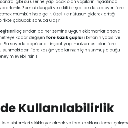
ya santral gibi su üzerine yapılacak olan yapıların inşaatında
ararlanılır. Zemini dengeli ve etkili bir şekilde destekleyen fore
etmek mümkün hale gelir. Özellikle nüfusun giderek arttığı
 birlikte çabucak sonuca ulaşır.
eşitleri
açısından da her zemine uygun ekipmanlar ortaya
imetreye kadar değişen
fore kazık çapları
binanın yapısı ve
. Bu sayede popüler bir inşaat yapı malzemesi olan fore
u sunmaktadır. Fore kazığın yapılarınızın için sunmuş olduğu
eneyimleyebilirsiniz.
de Kullanılabilirlik
iksa sistemleri sıklıkla yer almak ve fore kazıkların temel çalış