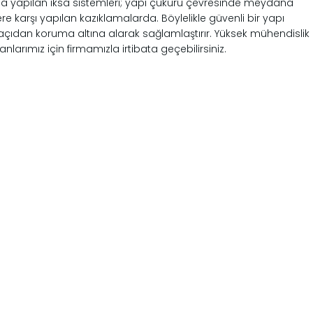
arda yapılan iksa sistemleri; yapı çukuru çevresinde meydana
e karşı yapılan kazıklamalarda. Böylelikle güvenli bir yapı
r açıdan koruma altına alarak sağlamlaştırır. Yüksek mühendislik
larımız için firmamızla irtibata geçebilirsiniz.